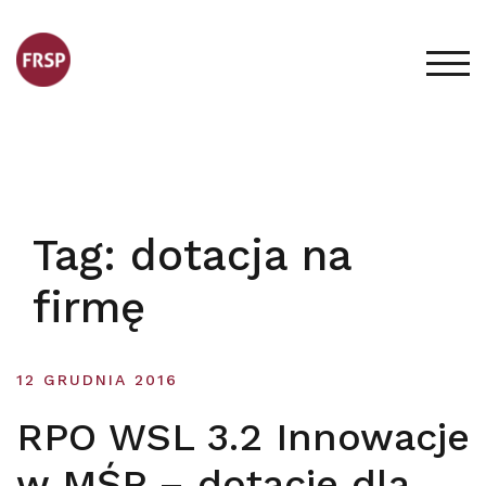
Skip
to
content
TOG
Tag:
dotacja na
firmę
12 GRUDNIA 2016
RPO WSL 3.2 Innowacje
w MŚP – dotacje dla