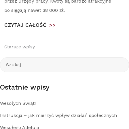
przez urzędy pracy. Kwoty są bardzo atrakcyjne
bo sięgają nawet 38 000 zł.
CZYTAJ CAŁOŚĆ
>>
Nawigacja
Starsze wpisy
po
Szukaj:
wpisach
Ostatnie wpisy
Wesołych Świąt!
Instrukcja – jak mierzyć wpływ działań społecznych
Wesołego Alleluja