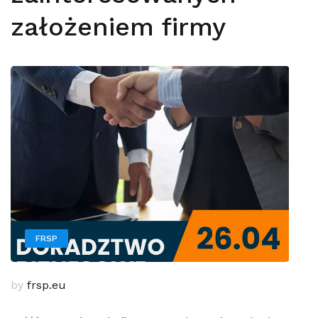
założeniem firmy
FRSP
by
frsp.eu