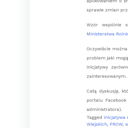
aplikowaniem o śr
sprawie zmian prz
Wzór wspólnie 
Ministerstwa Rolni
Oczywiście można 
problem jaki mog
inicjatywy zarów
zainteresowanym.
Całą dyskusję, kt
portalu Faceboo
administratora).
Tagged
inicjatywa
Wiejskich
,
PROW
,
w