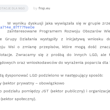
by
frsp.eu
OTACJE DLA NGO
W wyniku dyskusji jaka wywiązała się w grupie zrze
zainteresowane Programem Rozwoju Obszarów Wiej
e Grupy Działania wystąpiły z inicjatywą wniosku do
woju Wsi o zmianę przepisów, które mogą dość znacz
otacje. Zwracamy się z prośbą do innych LGD, ale t
ządowych oraz wnioskodawców do wyrażenia poparcia dla i
ędą dysponować LGD podzielono w następujący sposób:
y (sektor prywatny – obowiązkowo
 podziału pomiędzy JST (sektor publiczny) i organizacj
 (sektor społeczny).