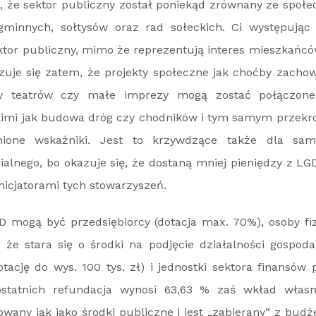
k, że sektor publiczny został poniekąd zrównany ze społ
gminnych, sołtysów oraz rad sołeckich. Ci występując
ktor publiczny, mimo że reprezentują interes mieszkańców
uje się zatem, że projekty społeczne jak choćby zachow
ądy teatrów czy małe imprezy mogą zostać połączone
kimi jak budowa dróg czy chodników i tym samym przekr
nione wskaźniki. Jest to krzywdzące także dla sam
alnego, bo okazuje się, że dostaną mniej pieniędzy z LGD
nicjatorami tych stowarzyszeń.
D mogą być przedsiębiorcy (dotacja max. 70%), osoby fiz
że stara się o środki na podjęcie działalności gospod
ację do wys. 100 tys. zł) i jednostki sektora finansów 
statnich refundacja wynosi 63,63 % zaś wkład własn
towany jak jako środki publiczne i jest „zabierany” z bu