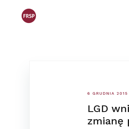
Skip
to
content
6 GRUDNIA 2015
LGD wni
zmianę 