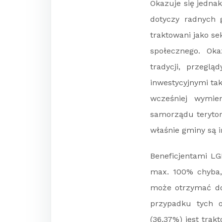
Okazuje się jedna
dotyczy radnych 
traktowani jako se
społecznego. Okaz
tradycji, przegl
inwestycyjnymi ta
wcześniej wymie
samorządu terytori
właśnie gminy są i
Beneficjentami LG
max. 100% chyba, 
może otrzymać dot
przypadku tych o
(36,37%) jest trak