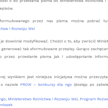
odki o do przesłania pisma do Ministerstwa Rolnictwa i
episów.
sformułowanego przez nas pisma można pobrać tu
ctwa i Rozwoju Wsi
je dowolnie modyfikować. Chodzi o to, aby zwrócić Minis
ą generować tak sformułowane przepisy. Gorąco zachęca
no przez przesłanie pisma jak i udostępnianie inform
órej wynikiem jest niniejsza inicjatywa można przeczyt
k o nazwie
PROW – konkursy dla ngo
(dostęp po zatwi
 ngo
,
Ministerstwo Rolnictwa i Rozwoju Wsi
,
Program Rozw
niosek