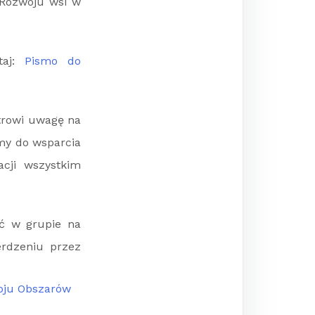
 Rozwoju wsi w
taj:
Pismo do
trowi uwagę na
my do wsparcia
acji wszystkim
ać w grupie na
erdzeniu przez
oju Obszarów