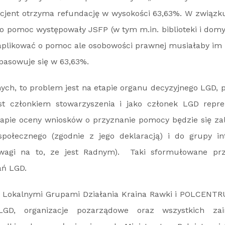
ficjent otrzyma refundację w wysokości 63,63%. W związ
 o pomoc występowały JSFP (w tym m.in. biblioteki i domy
aplikować o pomoc ale osobowości prawnej musiałaby im
pasowuje się w 63,63%.
dnych, to problem jest na etapie organu decyzyjnego LGD
est członkiem stowarzyszenia i jako członek LGD repre
tapie oceny wniosków o przyznanie pomocy będzie się zal
społecznego (zgodnie z jego deklaracją) i do grupy in
wagi na to, ze jest Radnym). Taki sformułowane prze
ań LGD.
 Lokalnymi Grupami Działania Kraina Rawki i POLCENT
 LGD, organizacje pozarządowe oraz wszystkich zai