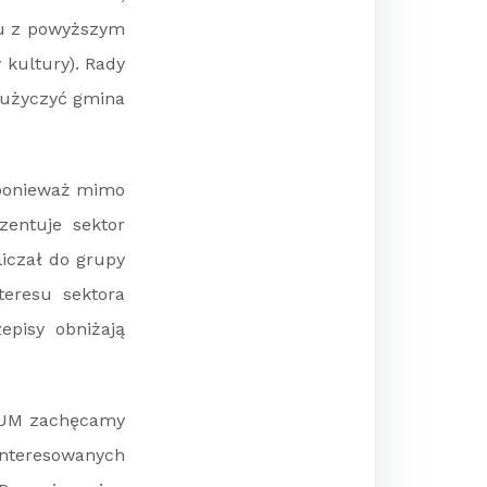
ku z powyższym
 kultury). Rady
 użyczyć gmina
, ponieważ mimo
zentuje sektor
iczał do grupy
teresu sektora
pisy obniżają
RUM zachęcamy
nteresowanych