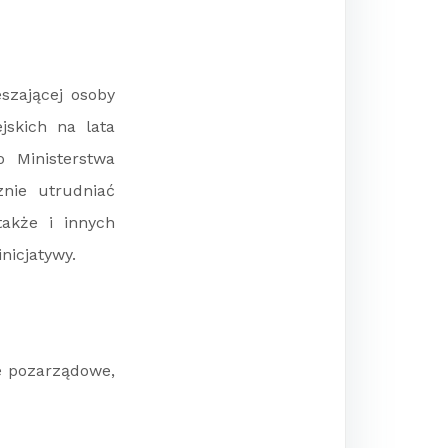
szającej osoby
skich na lata
 Ministerstwa
nie utrudniać
akże i innych
nicjatywy.
e pozarządowe,