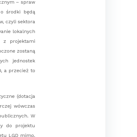
ecznym – spraw
 o środki będą
, czyli sektora
anie lokalnych
 z projektami
oczone zostaną
ych jednostek
, a przecież to
yczne (dotacja
arczej wówczas
publicznych. W
y do projektu
dżetu LGD mimo,