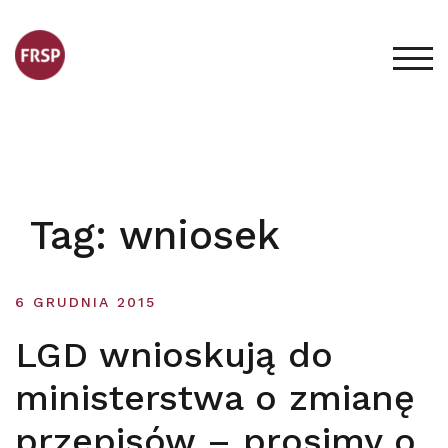
Skip
to
content
TOG
Tag:
wniosek
6 GRUDNIA 2015
LGD wnioskują do
ministerstwa o zmianę
przepisów – prosimy o