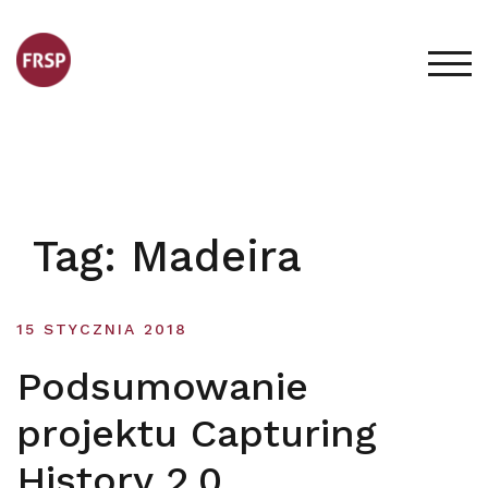
Skip
to
content
TOG
Tag:
Madeira
15 STYCZNIA 2018
Podsumowanie
projektu Capturing
History 2.0