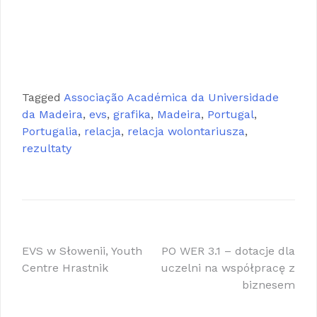
History
Podsumowanie projektu Capturing
History Podsumowanie projektu Capturing
History Podsumowanie projektu Capturing
History Podsumowanie projektu Capturing
History
Tagged
Associação Académica da Universidade
da Madeira
,
evs
,
grafika
,
Madeira
,
Portugal
,
Portugalia
,
relacja
,
relacja wolontariusza
,
rezultaty
Nawigacja
EVS w Słowenii, Youth
PO WER 3.1 – dotacje dla
Centre Hrastnik
uczelni na współpracę z
wpisu
biznesem