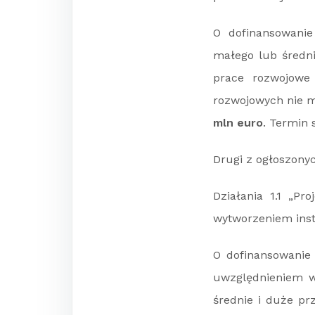
O dofinansowanie
małego lub średn
prace rozwojowe 
rozwojowych nie 
mln euro
. Termin 
Drugi z ogłoszony
Działania 1.1 „Pr
wytworzeniem inst
O dofinansowanie 
uwzględnieniem wy
średnie i duże prz