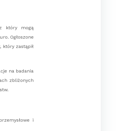
 z który mogą
euro. Ogłoszone
 który zastąpił
cje na badania
ach zbliżonych
stw.
a przemysłowe i