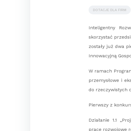
DOTACJE DLA FIRM
Inteligentny Ro
skorzystać przedsi
zostały już dwa p
Innowacyjną Gospo
W ramach Program
przemysłowe i ek
do rzeczywistych c
Pierwszy z konkurs
Działanie 1.1 „Pr
prace rozwojowe r