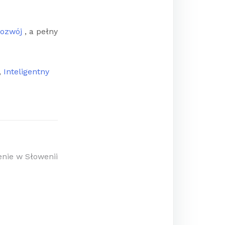
Rozwój
, a pełny
,
Inteligentny
enie w Słowenii