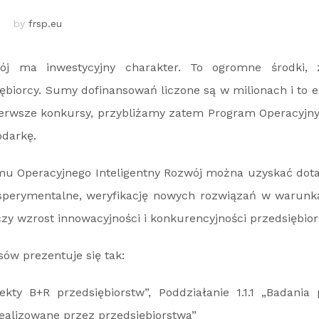
by
frsp.eu
zwój ma inwestycyjny charakter. To ogromne środki,
ębiorcy. Sumy dofinansowań liczone są w milionach i to 
ierwsze konkursy, przybliżamy zatem Program Operacyjny,
darkę.
u Operacyjnego Inteligentny Rozwój można uzyskać dota
sperymentalne, weryfikację nowych rozwiązań w warunk
zy wzrost innowacyjności i konkurencyjności przedsiębior
ów prezentuje się tak:
ojekty B+R przedsiębiorstw”, Poddziałanie 1.1.1 „Badani
ealizowane przez przedsiębiorstwa”