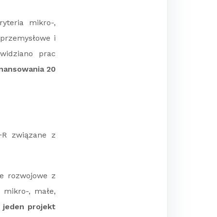
yteria mikro-,
 przemysłowe i
widziano prac
nansowania 20
B+R związane z
ce rozwojowe z
 mikro-, małe,
jeden projekt