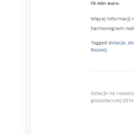
15 mln euro.
Więcej informacji n
harmonogram nabo
Tagged
dotacje
,
do
Rozwój
Nawigacj
Dotacje na rozpocz
gospodarczej 2014
wpisu