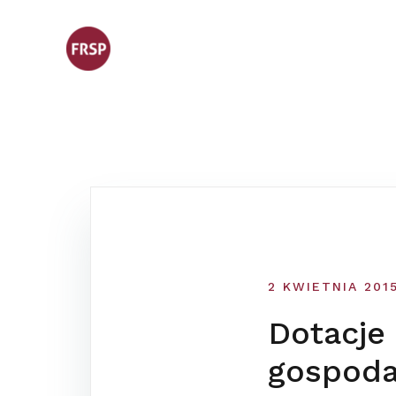
Skip
to
content
2 KWIETNIA 201
Dotacje 
gospoda