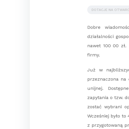
DOTACJE NA OTWARC
Dobre wiadomośc
działalności gosp
nawet 100 00 zł.
firmy.
Już w najbliższ
przeznaczona na d
unijnej. Dostępn
zapytania o tzw. d
zostać wybrani op
Wcześniej było to 
z przygotowaną pr