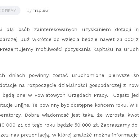
by
frsp.eu
IE FIRMY
i dla osób zainteresowanych uzyskaniem dotacji n
odarczej. Już wkrótce do wzięcia będzie nawet 23 000 zł
 Prezentujemy możliwości pozyskania kapitału na uruch
ych dniach powinny zostać uruchomione pierwsze śro
otacje na rozpoczęcie działalności gospodarczej z now
e będą one w Powiatowych Urzędach Pracy. Często jed
otacje unijne. Te powinny być dostępne końcem roku. W I
eratorzy. Dobra wiadomość jest taka, że wzrosła kwota
40 000 zł, od tego roku będzie 50 000 zł. Zapraszamy do
zez nas prezentacją, w której znaleźć można informacje