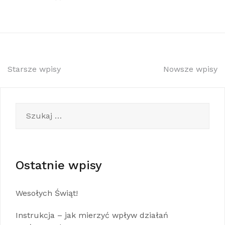
Nawigacja
Starsze wpisy
Nowsze wpisy
po
wpisach
Szukaj:
Ostatnie wpisy
Wesołych Świąt!
Instrukcja – jak mierzyć wpływ działań