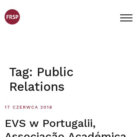
Skip
to
content
TOG
Tag:
Public
Relations
17 CZERWCA 2018
EVS w Portugalii,
Associação Académica