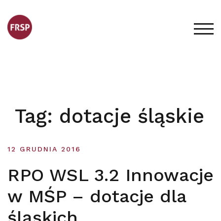
Skip
to
content
TOG
Tag:
dotacje śląskie
12 GRUDNIA 2016
RPO WSL 3.2 Innowacje
w MŚP – dotacje dla
śląskich