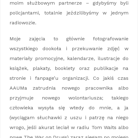
moim służbowym partnerze – gdybyśmy byli
policjantami, totalnie jeździlibyśmy w jednym
radiowozie.
Moje zajęcia to głównie fotografowanie
wszystkiego dookoła i przekuwanie zdjęć w
materiały promocyjne, kalendarze, ilustracje do
książek, plakaty, booklety oraz publikacje na
stronie i fanpage’u organizacji. Co jakiś czas
AAUMa zatrudnia nowego pracownika albo
przyjmuje nowego wolontariusza; takiego
człowieka wysyła się wtedy do mnie, a ja
(wyciągam słuchawki z uszu i patrzę na niego
wrogo, jeśli akurat leciał w radiu Tom Waits albo
nowe The War on Drugs) zaraz sięgam po mojego