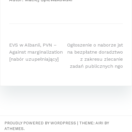
Nawigacja
EVS w Albanii, PVN –
Ogłoszenie o naborze jst
Against marginalization
na bezpłatne doradztwo
wpisu
[nabór uzupełniający]
z zakresu zlecanie
zadań publicznych ngo
PROUDLY POWERED BY WORDPRESS
|
THEME:
AIRI
BY
ATHEMES.