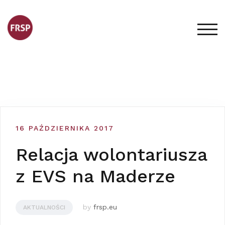
Skip
to
content
TOG
16 PAŹDZIERNIKA 2017
Relacja wolontariusza
z EVS na Maderze
by
frsp.eu
AKTUALNOŚCI