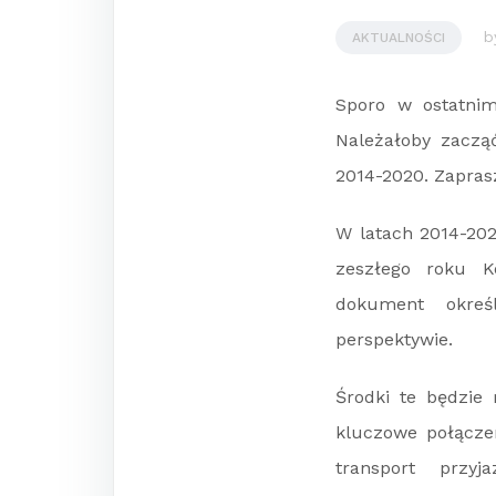
b
AKTUALNOŚCI
Sporo w ostatnim
Należałoby zaczą
2014-2020. Zaprasz
W latach 2014-2020
zeszłego roku K
dokument okreś
perspektywie.
Środki te będzie
kluczowe połączen
transport przyj