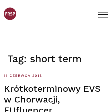
Skip
to
content
TOG
Tag:
short term
11 CZERWCA 2018
Krótkoterminowy EVS
w Chorwacji,
EUfluencer