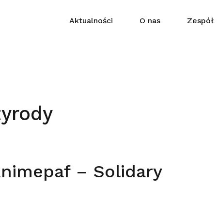
Aktualności
O nas
Zespół
zyrody
Animepaf – Solidary
s