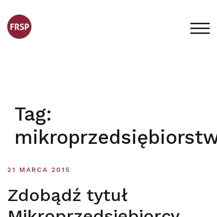
Skip
to
content
TOG
Tag:
mikroprzedsiębiorst
21 MARCA 2015
Zdobądź tytuł
Mikroprzedsiębiorcy