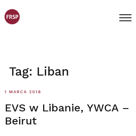
Skip
to
content
TOG
Tag:
Liban
1 MARCA 2018
EVS w Libanie, YWCA –
Beirut