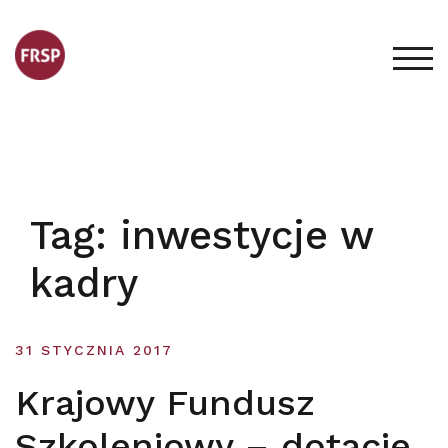
Skip
to
content
TOG
Tag:
inwestycje w
kadry
31 STYCZNIA 2017
Krajowy Fundusz
Szkoleniowy – dotacje