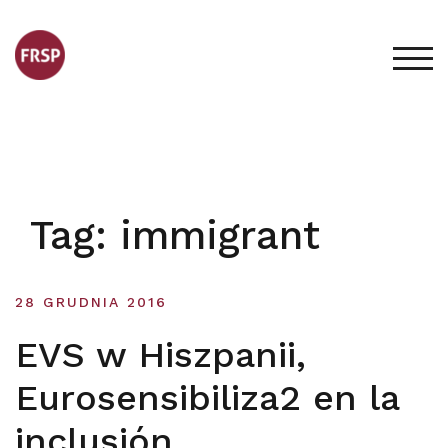
Skip
to
content
TOG
Tag:
immigrant
28 GRUDNIA 2016
EVS w Hiszpanii,
Eurosensibiliza2 en la
inclusión