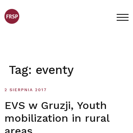
Skip
to
content
TOG
Tag:
eventy
2 SIERPNIA 2017
EVS w Gruzji, Youth
mobilization in rural
areas