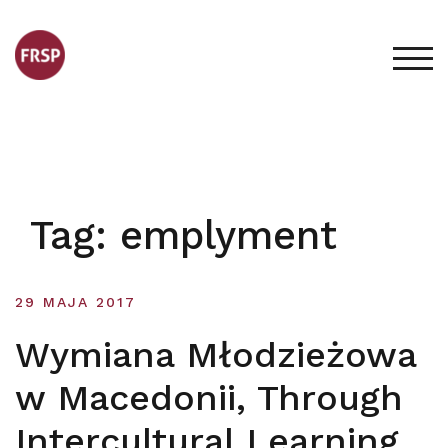
Skip
to
content
TOG
Tag:
emplyment
29 MAJA 2017
Wymiana Młodzieżowa
w Macedonii, Through
Intercultural Learning