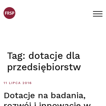
Skip
to
content
TOG
Tag:
dotacje dla
przedsiębiorstw
11 LIPCA 2016
Dotacje na badania,
rozwój i innowacje w