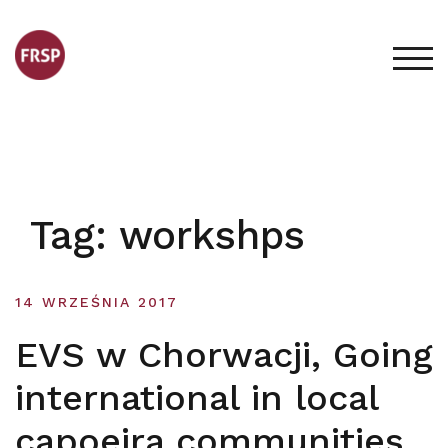
Skip
to
content
TOG
Tag:
workshps
14 WRZEŚNIA 2017
EVS w Chorwacji, Going
international in local
capoeira communities