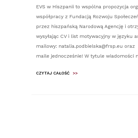
EVS w Hiszpanii to wspólna propozycja orga
współpracy z Fundacją Rozwoju Społeczeńs
przez hiszpańską Narodową Agencję i otrz
wysyłając CV i list motywacyjny w języku 
mailowy: natalia.podbielska@frsp.eu oraz
maile jednocześnie! W tytule wiadomości na
CZYTAJ CAŁOŚĆ
>>