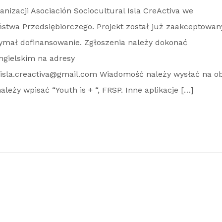
nizacji Asociación Sociocultural Isla CreActiva we
twa Przedsiębiorczego. Projekt został już zaakceptowan
ymał dofinansowanie. Zgłoszenia należy dokonać
angielskim na adresy
 isla.creactiva@gmail.com Wiadomość należy wysłać na o
leży wpisać “Youth is + “, FRSP. Inne aplikacje […]