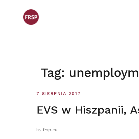
Skip
to
content
Tag:
unemploym
7 SIERPNIA 2017
EVS w Hiszpanii, A
by
frsp.eu