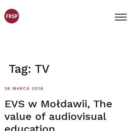
Skip
to
content
TOG
Tag:
TV
26 MARCA 2018
EVS w Mołdawii, The
value of audiovisual
education