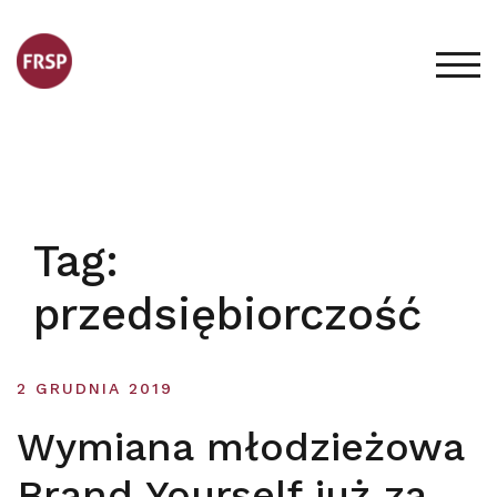
Skip
to
content
TOG
Tag:
przedsiębiorczość
2 GRUDNIA 2019
Wymiana młodzieżowa
Brand Yourself już za