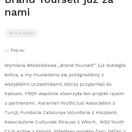
nami
AKTUALNOŚCI
by
frsp.eu
Wymiana Młodzieżowa ,,Brand Yourself’’ już dobiegła
końca, a my musieliśmy się pożegnaliśmy z
wszystkimi uczestnikami, którzy przyjechali do
Katowic. FRSP wspólnie stworzyła ten projekt razem
z partnerami : Karaman YouthClub Association z
Turcji, Fundacia Catalunya Voluntaria z Hiszpanii,
Associazione Culturale Strauss z Włoch, NGO Youth
Club Active z Estonii, Středisko volného času Déčko z