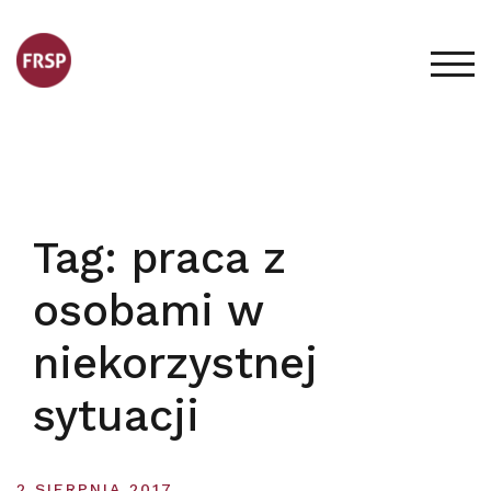
Skip
to
content
TOG
Tag:
praca z
osobami w
niekorzystnej
sytuacji
2 SIERPNIA 2017