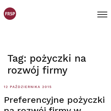
Skip
to
content
TOG
Tag:
pożyczki na
rozwój firmy
12 PAŹDZIERNIKA 2015
Preferencyjne pożyczki
na rozwój firmy w