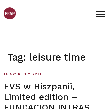
Skip
to
content
TOG
Tag:
leisure time
18 KWIETNIA 2018
EVS w Hiszpanii,
Limited edition –
FUNDACION INTRAS