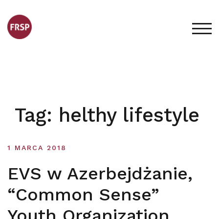
Skip
to
content
TOG
Tag:
helthy lifestyle
1 MARCA 2018
EVS w Azerbejdżanie,
“Common Sense”
Youth Organization