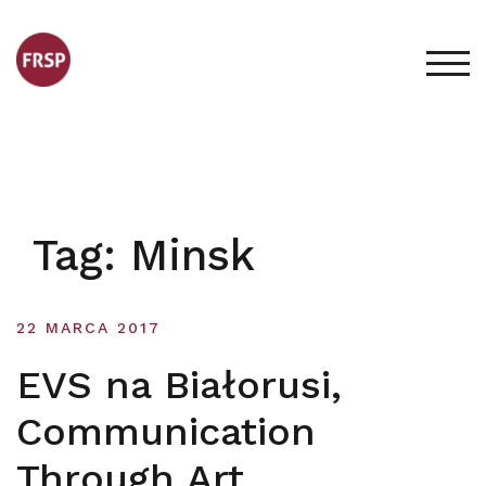
Skip
to
content
TOG
Tag:
Minsk
22 MARCA 2017
EVS na Białorusi,
Communication
Through Art