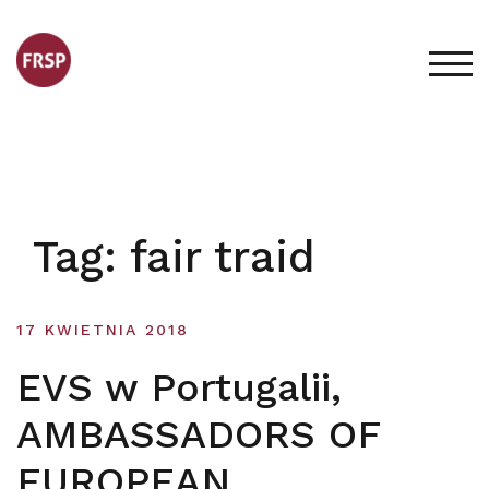
Skip
to
content
TOG
Tag:
fair traid
17 KWIETNIA 2018
EVS w Portugalii,
AMBASSADORS OF
EUROPEAN