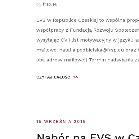
by
frsp.eu
EVS w Republice Czeskiej to wspólna propo
współpracy z Fundacją Rozwoju Społeczeń
wysyłając CV i list motywacyjny w języku 
mailowe: natalia.podbielska@frsp.eu oraz 
oba adresy mailowe!) Termin nadsyłania zg
CZYTAJ CAŁOŚĆ
>>
15 WRZEŚNIA 2015
Nabór na EVS w 