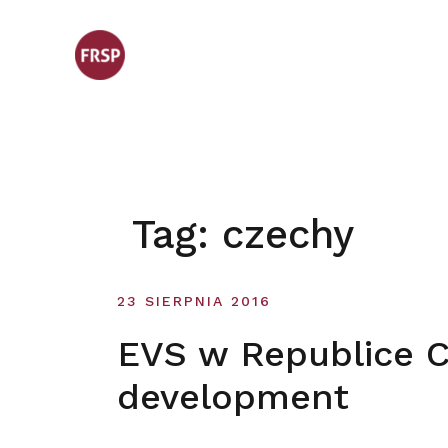
Skip
to
content
Tag:
czechy
23 SIERPNIA 2016
EVS w Republice Cz
development