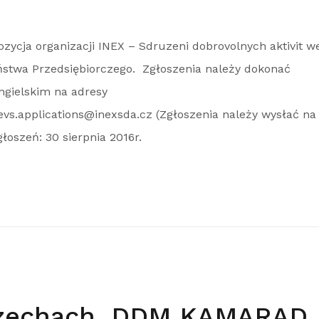
zycja organizacji INEX – Sdruzeni dobrovolnych aktivit w
stwa Przedsiębiorczego. Zgłoszenia należy dokonać
angielskim na adresy
evs.applications@inexsda.cz (Zgłoszenia należy wysłać na
łoszeń: 30 sierpnia 2016r.
Czechach, DDM KAMARAD